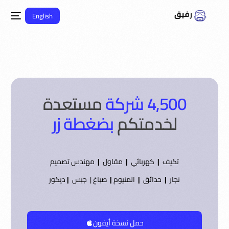
English
4,500 شركة
مستعدة
لخدمتكم
بضغطة زر
تكيف
|
كهربائي
|
مقاول
|
مهندس تصميم
نجار
|
حدائق
|
المنيوم
|
صباغ | جبس
|
ديكور
حمل نسخة أيفون