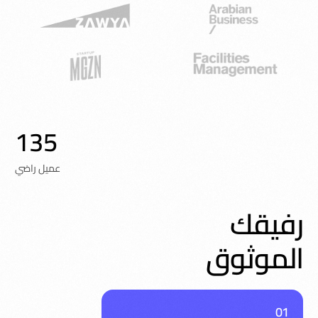
135
عميل راضي
رفيقك
الموثوق
01